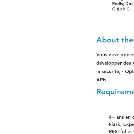
Redis, Dock
GitLab CI
About the
Vous développere
développer des A
la sécurité; - Op
APIs.
Requirem
4+ ans en 
Flask; Exp
RESTful et 