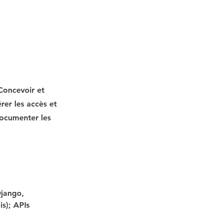
 Concevoir et
rer les accès et
 Documenter les
jango, 
s); APIs 