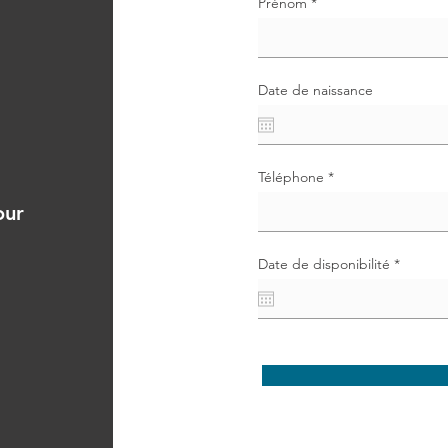
Prénom
Date de naissance
Téléphone
our
r
Date de disponibilité
*
e
q
u
i
r
e
d