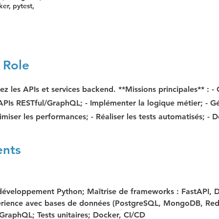
er, pytest,
 Role
z les APIs et services backend. **Missions principales** : -
PIs RESTful/GraphQL; - Implémenter la logique métier; - Gé
timiser les performances; - Réaliser les tests automatisés; -
ents
développement Python; Maîtrise de frameworks : FastAPI, D
érience avec bases de données (PostgreSQL, MongoDB, Redi
GraphQL; Tests unitaires; Docker, CI/CD