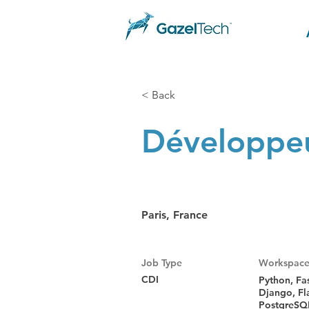
< Back
Développe
Paris, France
Job Type
Workspac
CDI
Python, Fa
Django, Fl
PostgreSQ