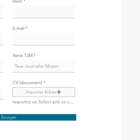
Nom
E-mail
Votre TJM
CV (document)
Importer fichier
Importez un fichier pris en charge (max. 15 Mo)
Envoyer