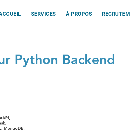
ACCUEIL
SERVICES
À PROPOS
RECRUTEM
ur Python Backend
e
stAPI,
ask,
L, MongoDB,