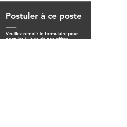
Postuler à ce poste
Veuillez remplir le formulaire pour
postuler à l'une de nos offres.
Prénom
Nom
Date de naissance