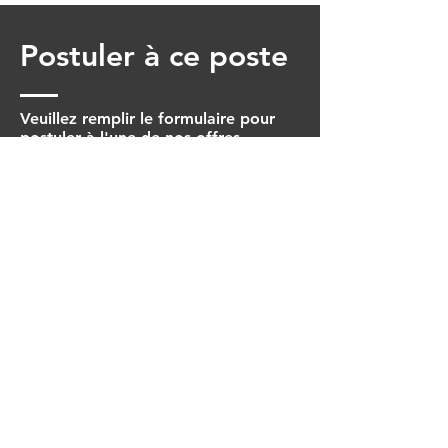
Postuler à ce poste
Veuillez remplir le formulaire pour
postuler à l'une de nos offres.
Prénom
Nom
Date de naissance