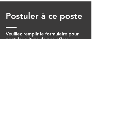
Postuler à ce poste
Veuillez remplir le formulaire pour
postuler à l'une de nos offres.
Prénom
Nom
Date de naissance