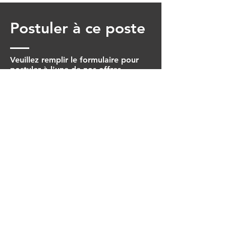
Postuler à ce poste
Veuillez remplir le formulaire pour
postuler à l'une de nos offres.
Prénom
Nom
Date de naissance