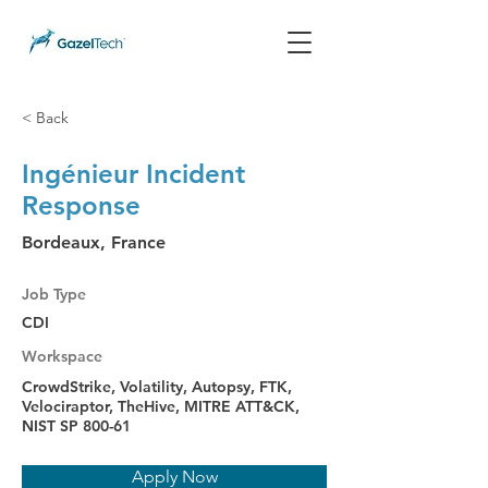
< Back
Ingénieur Incident
Response
Bordeaux, France
Job Type
CDI
Workspace
CrowdStrike, Volatility, Autopsy, FTK,
Velociraptor, TheHive, MITRE ATT&CK,
NIST SP 800-61
Apply Now