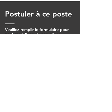
Postuler à ce poste
Veuillez remplir le formulaire pour
postuler à l'une de nos offres.
Prénom
Nom
Date de naissance