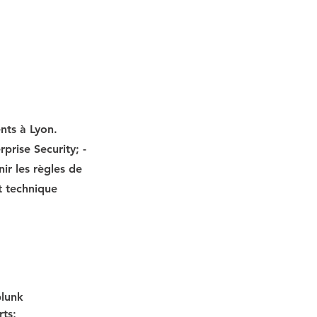
nts à Lyon.
rprise Security; -
ir les règles de
rt technique
plunk 
ts; 