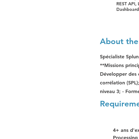
REST API, 
Dashboards
About the
Spécialiste Splu
**Missions princi
Développer des d
corrélation (SPL)
niveau 3; - Former
Requirem
4+ ans d'ex
Processing