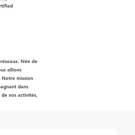
tified 
t réseaux. Née de
us allions
. Notre mission
mpagnant dans
de vos activités,