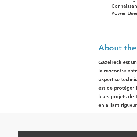
Connaissanc
Power User
About th
GazelTech est un
la rencontre entr
expertise techni
est de protéger 
leurs projets de
en alliant rigueu