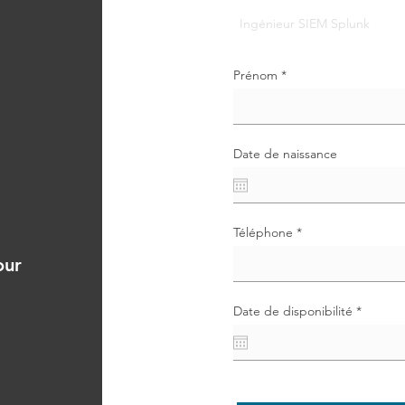
Prénom
Date de naissance
Téléphone
our
r
Date de disponibilité
*
e
q
u
i
r
e
d