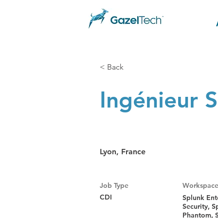
< Back
Ingénieur 
Lyon, France
Job Type
Workspac
CDI
Splunk Ent
Security, S
Phantom, S