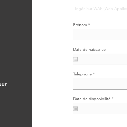
Prénom
Date de naissance
Téléphone
our
r
Date de disponibilité
*
e
q
u
i
r
e
d