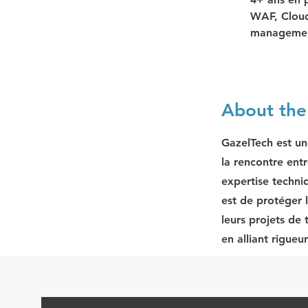
WAF, Cloud
management
About th
GazelTech est un
la rencontre entr
expertise techni
est de protéger 
leurs projets de
en alliant rigueu