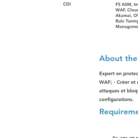
CDI
F5 ASM, I
WAF, Cloud
Akamai, O
Rule Tunin
Manageme
About the
Expert en protect
WAF; - Créer et m
attaques et bloq
configurations.
Requirem
4+ ans en 