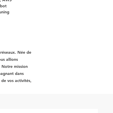
bot 
uning
t réseaux. Née de
us allions
. Notre mission
mpagnant dans
de vos activités,