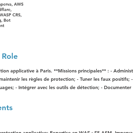
mperva, AWS
flare,
WASP CRS,
g, Bot
nt
 Role
ion applicative à Paris. **Missions principales** : - Administ
aintenir les règles de protection; - Tuner les faux positifs; -
uages; - Intégrer avec les outils de détection; - Documenter 
ents
protection applicative; Expertise en WAF : F5 ASM, Imperv