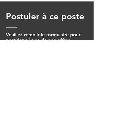
Postuler à ce poste
Veuillez remplir le formulaire pour
postuler à l'une de nos offres.
Prénom
Nom
Date de naissance