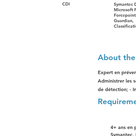
CDI
Symantec 
Microsoft 
Forcepoint,
Guardian,
Classificat
About the
Expert en préven
Administrer les s
de détection; - In
Requirem
4+ ans en p
Symantec, M