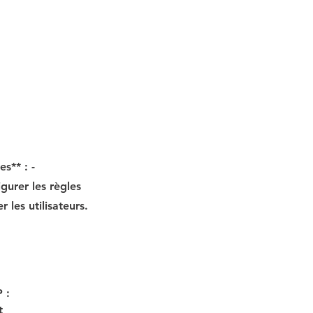
s** : -
igurer les règles
 les utilisateurs.
 : 
t 