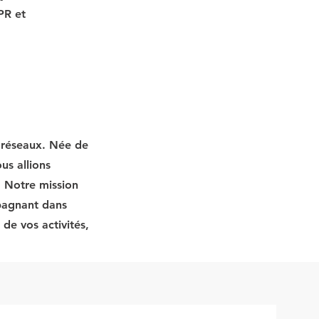
PR et 
t réseaux. Née de
us allions
. Notre mission
mpagnant dans
de vos activités,