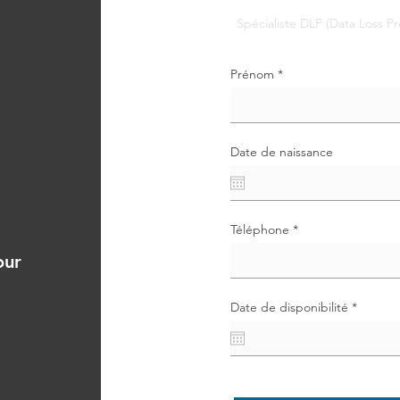
Prénom
Date de naissance
Téléphone
our
r
Date de disponibilité
*
e
q
u
i
r
e
d