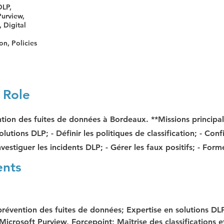
DLP,
Purview,
 Digital
ion, Policies
 Role
tion des fuites de données à Bordeaux. **Missions principale
olutions DLP; - Définir les politiques de classification; - Conf
vestiguer les incidents DLP; - Gérer les faux positifs; - Former
ents
révention des fuites de données; Expertise en solutions DLP
icrosoft Purview, Forcepoint; Maîtrise des classifications e