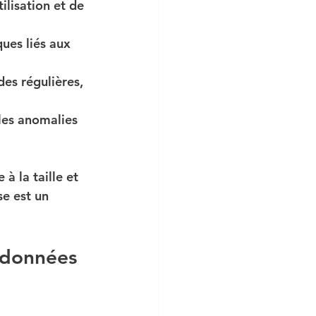
tilisation et de 
ques liés aux 
des régulières, 
les anomalies 
 la taille et 
se est un 
 données 