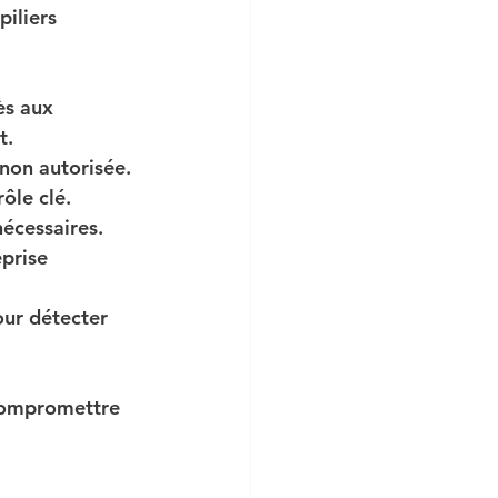
iliers 
ès aux 
t.
non autorisée. 
ôle clé.
nécessaires. 
prise 
our détecter 
 compromettre 