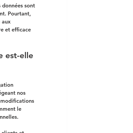
s données sont 
nt. Pourtant, 
 aux 
e et efficace 
 est-elle 
gation 
égeant nos 
 modifications 
amment le 
nnelles.
clients et 