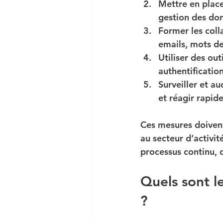
Mettre en place
gestion des do
Former les coll
emails, mots d
Utiliser des out
authentification
Surveiller et au
et réagir rapid
Ces mesures doivent 
au secteur d’activit
processus continu, 
Quels sont l
?