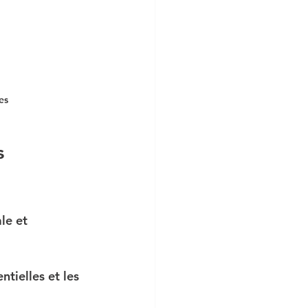
es
s 
le et 
ntielles et les 