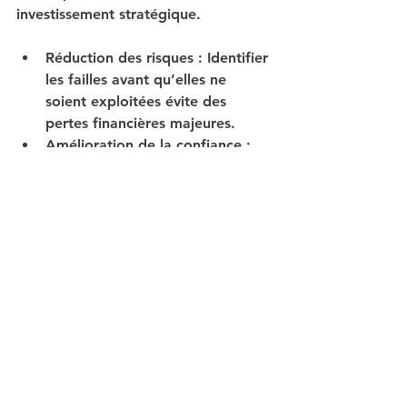
investissement stratégique.
Réduction des risques
 : Identifier 
les failles avant qu’elles ne 
soient exploitées évite des 
pertes financières majeures.
Amélioration de la confiance
 : 
Clients et partenaires sont 
rassurés par une démarche 
proactive.
Conformité réglementaire
 : 
Éviter les sanctions liées au non-
respect des normes.
Optimisation des ressources
 : 
Mieux cibler les actions de 
sécurité pour un meilleur retour 
sur investissement.
Préparation à la transformation 
digitale
 : Une infrastructure 