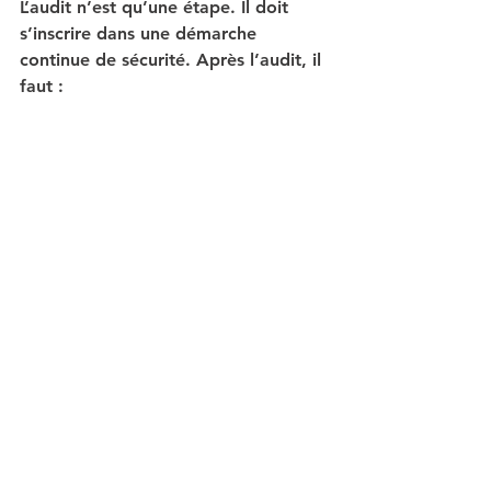
L’audit n’est qu’une étape. Il doit 
s’inscrire dans une démarche 
continue de sécurité. Après l’audit, il 
faut :
Mettre en place les 
recommandations.
Former les équipes.
Mettre à jour régulièrement les 
systèmes.
Réaliser des audits périodiques.
GAZELTECH accompagne ses clients 
dans cette démarche globale, en 
proposant aussi des solutions de 
transformation digitale sécurisée. 
Cela permet de moderniser les 
infrastructures tout en renforçant la 
protection.