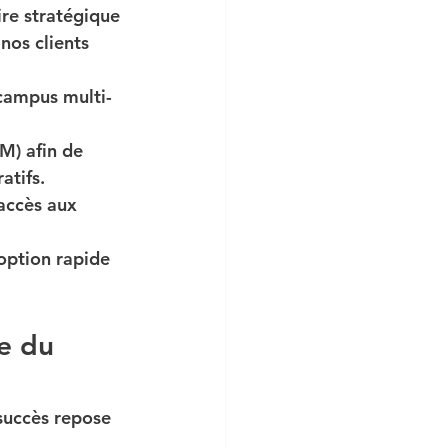
re stratégique 
nos clients 
 campus multi-
CM)
 afin de 
atifs.
’accès aux 
option rapide 
e du 
succès repose 