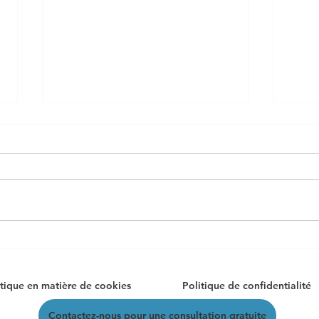
Le coût d'un audit de
Sécu
cybersécurité : tarifs audit
entr
cybersécurité
effi
itique en matière de cookies
Politique de confidentialité
votr
Contactez-nous pour une consultation gratuite