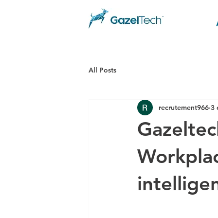
All Posts
recrutement966
3 
Gazeltech
Workplac
intellige