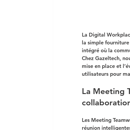
La 
Digital Workpla
la simple fourniture
intégré
 où la commu
Chez 
Gazeltech
, no
mise en place et l’é
utilisateurs pour ma
La Meeting T
collaboratio
Les 
Meeting Teamw
réunion intelligent