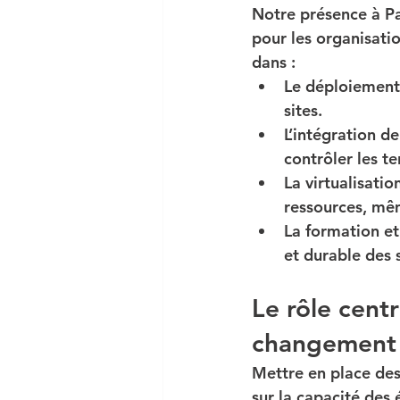
Notre présence à 
Pa
pour les organisati
dans :
Le déploiement
sites.
L’intégration 
contrôler les te
La virtualisatio
ressources, m
La formation e
et durable des 
Le rôle centr
changement
Mettre en place des
sur la capacité des 