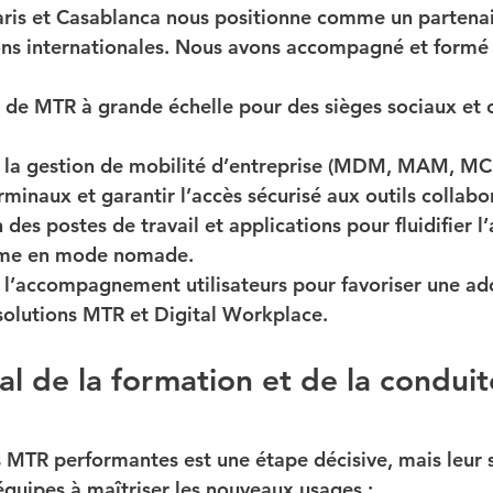
ris
 et 
Casablanca
 nous positionne comme un partenai
ons internationales. Nous avons accompagné et formé 
 de MTR à grande échelle
 pour des sièges sociaux et
de la gestion de mobilité d’entreprise (MDM, MAM, M
rminaux et garantir l’accès sécurisé aux outils collabor
n des postes de travail et applications
 pour fluidifier l
ême en mode nomade.
t l’accompagnement utilisateurs
 pour favoriser une ad
solutions MTR et Digital Workplace.
al de la formation et de la conduit
 MTR performantes est une étape décisive, mais leur 
équipes à 
maîtriser les nouveaux usages
 :