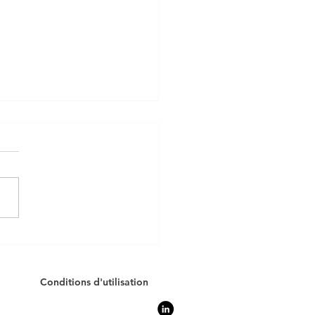
rité des données
eprise : Protéger
cacement les données de
Conditions d'utilisation
e entreprise