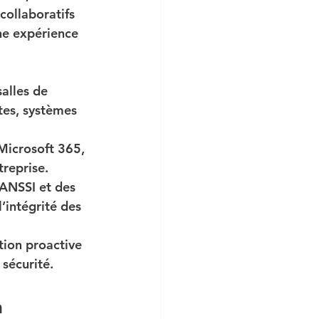
collaboratifs 
ne expérience 
salles de 
tes, systèmes 
(Microsoft 365, 
treprise.
ANSSI et des 
’intégrité des 
tion proactive 
 sécurité.
a