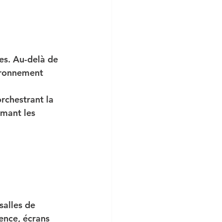
es. Au-delà de 
ronnement 
orchestrant la 
rmant les 
 
salles de 
ence, écrans 