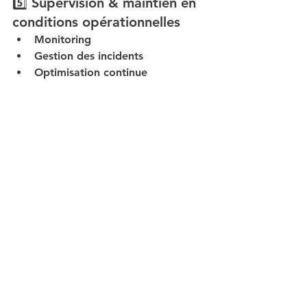
5️⃣ Supervision & maintien en 
conditions opérationnelles
Monitoring
Gestion des incidents
Optimisation continue
Les bénéfices pour 
votre entreprise
Un WiFi professionnel bien intégré 
permet :
✔ Une meilleure productivité✔ Une 
mobilité fluide✔ Une réduction des 
incidents✔ Une sécurité renforcée✔ 
Une conformité réglementaire✔ Une 
meilleure expérience utilisateur
Conclusion
Le WiFi n’est plus un simple service 