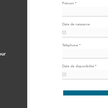
Prénom
Date de naissance
Téléphone
our
r
Date de disponibilité
*
e
q
u
i
r
e
d