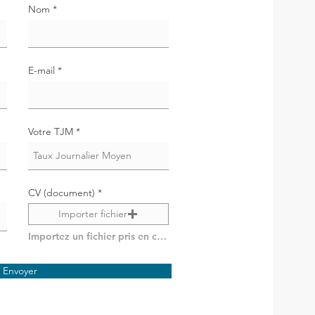
Nom
E-mail
Votre TJM
CV (document)
Importer fichier
Importez un fichier pris en charge (max. 15 Mo)
Envoyer