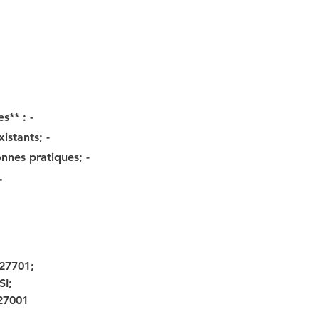
s** : -
istants; -
nnes pratiques; -
.
27701; 
I; 
 27001