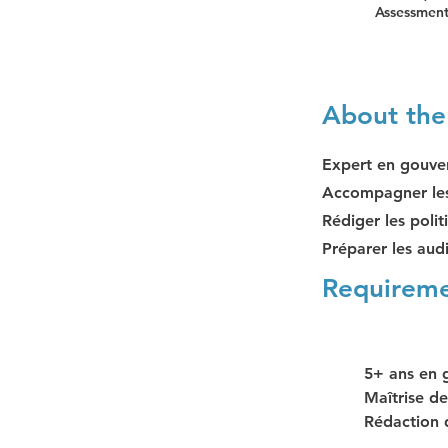
Assessment
About the
Expert en gouver
Accompagner les c
Rédiger les poli
Préparer les aud
Requirem
5+ ans en 
Maîtrise de
Rédaction d