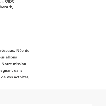
th, OIDC, 
berArk, 
t réseaux. Née de
us allions
. Notre mission
mpagnant dans
de vos activités,