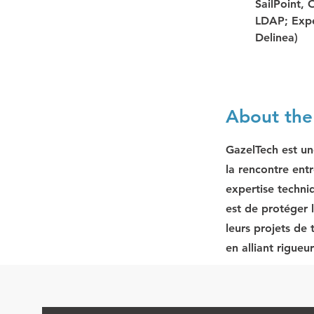
SailPoint, 
LDAP; Expé
Delinea)
About th
GazelTech est un
la rencontre entr
expertise techni
est de protéger 
leurs projets de
en alliant rigueu