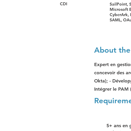
CDI
SailPoint, 
Microsoft E
CyberArk, 
SAML, OAu
About the
Expert en gestion
concevoir des arc
Okta); - Développ
Intégrer le PAM 
Requirem
5+ ans en g