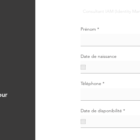
Prénom
Date de naissance
Téléphone
our
r
Date de disponibilité
*
e
q
u
i
r
e