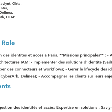
Saviynt, Okta,
ntra,
Delinea,
th, LDAP
 Role
 des identités et accès à Paris. **Missions principales** : - 
hitectures IAM; - Implémenter des solutions d'identité (SailP
er des connecteurs et workflows; - Gérer le lifecycle des ide
(CyberArk, Delinea); - Accompagner les clients sur leurs enj
ents
estion des identités et accès; Expertise en solutions : Saviyn