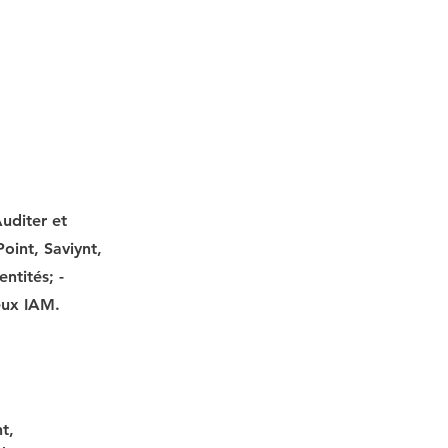
Auditer et
oint, Saviynt,
ntités; -
eux IAM.
t, 