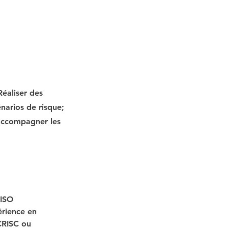
Réaliser des
narios de risque;
 Accompagner les
ISO 
érience en 
 CRISC ou 