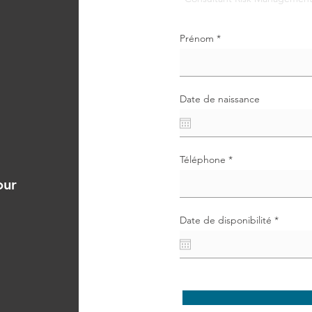
Prénom
Date de naissance
Téléphone
our
r
Date de disponibilité
*
e
q
u
i
r
e
d