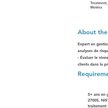
Treatment,
Metrics
About the
Expert en gestion
analyses de risq
- Évaluer le niv
clients dans la p
Requirem
5+ ans en 
27005, NIST
traitement 