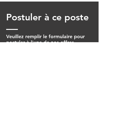
Postuler à ce poste
Veuillez remplir le formulaire pour
postuler à l'une de nos offres.
Prénom
Nom
Date de naissance